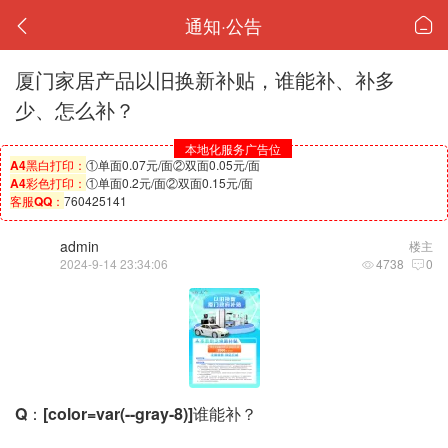
通知·公告
厦门家居产品以旧换新补贴，谁能补、补多
少、怎么补？
本地化服务广告位
A4黑白打印：
①单面0.07元/面②双面0.05元/面
A4彩色打印：
①单面0.2元/面②双面0.15元/面
客服QQ：
760425141
admin
楼主
2024-9-14 23:34:06
4738
0
Q：[color=var(--gray-8)]谁能补？