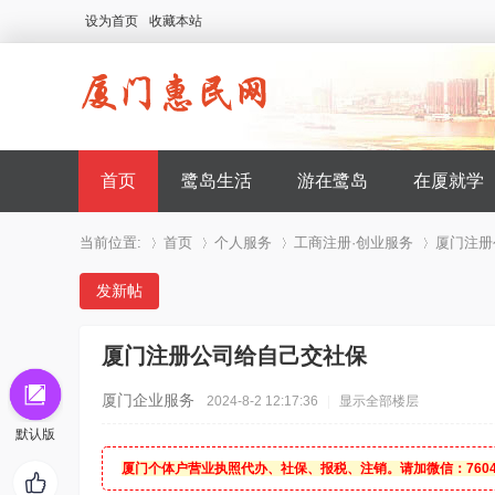
设为首页
收藏本站
首页
鹭岛生活
游在鹭岛
在厦就学
当前位置:
首页
个人服务
工商注册·创业服务
厦门注册
发新帖
»
›
›
›
厦门注册公司给自己交社保
厦门企业服务
2024-8-2 12:17:36
|
显示全部楼层
默认版
厦门个体户营业执照代办、社保、报税、注销。请加微信：76042